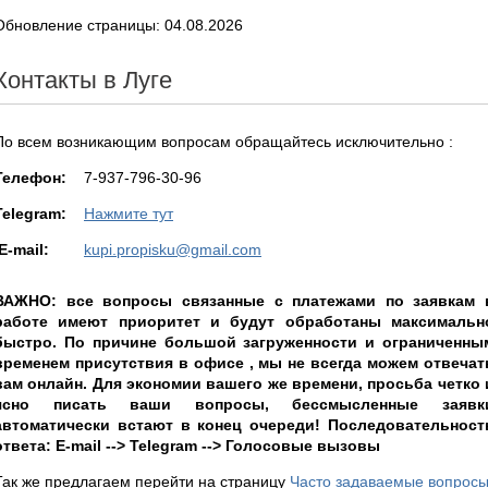
Обновление страницы: 04.08.2026
Контакты в Луге
По всем возникающим вопросам обращайтесь исключительно :
Teлефон:
7-937-796-30-96
Telegram:
Нажмите тут
E-mail:
kupi.propisku@gmail.com
ВАЖНО: все вопросы связанные с платежами по заявкам 
работе имеют приоритет и будут обработаны максимальн
быстро. По причине большой загруженности и ограниченны
временем присутствия в офисе , мы не всегда можем отвечат
вам онлайн. Для экономии вашего же времени, просьба четко 
ясно писать ваши вопросы, бессмысленные заявк
автоматически встают в конец очереди! Последовательност
ответа: E-mail --> Telegram --> Голосовые вызовы
Так же предлагаем перейти на страницу
Часто задаваемые вопрос